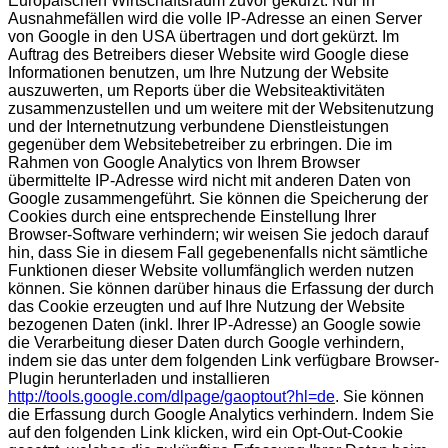
Europäischen Wirtschaftsraum zuvor gekürzt. Nur in
Ausnahmefällen wird die volle IP-Adresse an einen Server
von Google in den USA übertragen und dort gekürzt. Im
Auftrag des Betreibers dieser Website wird Google diese
Informationen benutzen, um Ihre Nutzung der Website
auszuwerten, um Reports über die Websiteaktivitäten
zusammenzustellen und um weitere mit der Websitenutzung
und der Internetnutzung verbundene Dienstleistungen
gegenüber dem Websitebetreiber zu erbringen. Die im
Rahmen von Google Analytics von Ihrem Browser
übermittelte IP-Adresse wird nicht mit anderen Daten von
Google zusammengeführt. Sie können die Speicherung der
Cookies durch eine entsprechende Einstellung Ihrer
Browser-Software verhindern; wir weisen Sie jedoch darauf
hin, dass Sie in diesem Fall gegebenenfalls nicht sämtliche
Funktionen dieser Website vollumfänglich werden nutzen
können. Sie können darüber hinaus die Erfassung der durch
das Cookie erzeugten und auf Ihre Nutzung der Website
bezogenen Daten (inkl. Ihrer IP-Adresse) an Google sowie
die Verarbeitung dieser Daten durch Google verhindern,
indem sie das unter dem folgenden Link verfügbare Browser-
Plugin herunterladen und installieren
http://tools.google.com/dlpage/gaoptout?hl=de
. Sie können
die Erfassung durch Google Analytics verhindern. Indem Sie
auf den folgenden Link klicken, wird ein Opt-Out-Cookie