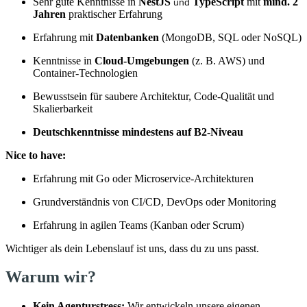
Sehr gute Kenntnisse in
NestJS
TypeScript
mit
mind. 2
und
Jahren
praktischer Erfahrung
Erfahrung mit
Datenbanken
(MongoDB, SQL oder NoSQL)
Kenntnisse in
Cloud-Umgebungen
(z. B. AWS) und
Container-Technologien
Bewusstsein für saubere Architektur, Code-Qualität und
Skalierbarkeit
Deutschkenntnisse mindestens auf B2-Niveau
Nice to have:
Erfahrung mit Go oder Microservice-Architekturen
Grundverständnis von CI/CD, DevOps oder Monitoring
Erfahrung in agilen Teams (Kanban oder Scrum)
Wichtiger als dein Lebenslauf ist uns, dass du zu uns passt.
Warum wir?
Kein Agenturstress:
Wir entwickeln unsere eigenen