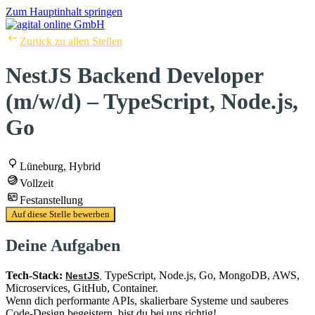
Zum Hauptinhalt springen
Zurück zu allen Stellen
NestJS Backend Developer
(m/w/d) – TypeScript, Node.js,
Go
Lüneburg, Hybrid
Vollzeit
Festanstellung
Auf diese Stelle bewerben
Deine Aufgaben
Tech-Stack:
TypeScript, Node.js, Go, MongoDB, AWS,
NestJS
,
Microservices, GitHub, Container.
Wenn dich performante APIs, skalierbare Systeme und sauberes
Code-Design begeistern, bist du bei uns richtig!